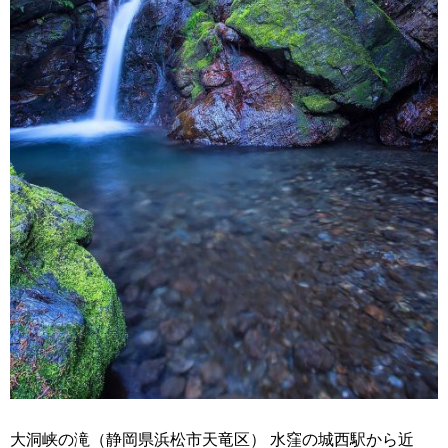
大洞峡の滝（静岡県浜松市天竜区） 水窪の城西駅から近