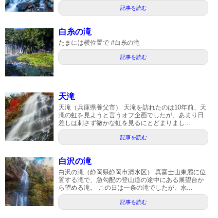
記事を読む
白糸の滝
たまには横位置で #白糸の滝
記事を読む
天滝
天滝（兵庫県養父市） 天滝を訪れたのは10年前、天
滝の虹を見ようと言うオフ企画でしたが、あまり日
差しは刺さず微かな虹を見るにとどまりまし...
記事を読む
白沢の滝
白沢の滝（静岡県静岡市清水区） 真富士山東麓に位
置する滝で、急勾配の登山道の途中にある展望台か
ら望める滝。 この日は一条の滝でしたが、水...
記事を読む