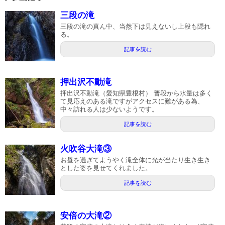
三段の滝
三段の滝の真ん中、当然下は見えないし上段も隠れ
る。
記事を読む
押出沢不動滝
押出沢不動滝（愛知県豊根村） 普段から水量は多く
て見応えのある滝ですがアクセスに難がある為、
中々訪れる人は少ないようです。
記事を読む
火吹谷大滝③
お昼を過ぎてようやく滝全体に光が当たり生き生き
とした姿を見せてくれました。
記事を読む
安倍の大滝②