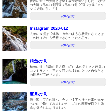
普段の安倍の大滝とは全く表情が違いました。#安倍
の大滝 #日本の滝百選 #日本の滝100選 #氷瀑 #オク
シズ #滝の引力 #滝 ...
記事を読む
Instagram 2020-012
去年の今頃は10連休、今年のような状況になるとは
この時は誰にも予想できなかったと思う。
記事を読む
植魚の滝
植魚の滝（和歌山県古座川町） 水の美しさと岩盤の
コントラスト、三方を囲まれ滝前に立つと自分だけ
の世界が広がります。
記事を読む
宝月の滝
帰り際に宝月の滝へ、今まで滝下へ行った事が無か
ったので降りてみましたが、ゴミの廃棄が目立ち残
念な気持ちになりました。