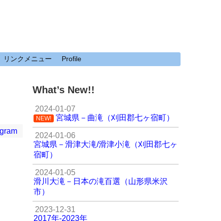
リンクメニュー
Profile
What’s New!!
2024-01-07
宮城県－曲滝（刈田郡七ヶ宿町）
NEW!
agram
2024-01-06
宮城県－滑津大滝/滑津小滝（刈田郡七ヶ
宿町）
2024-01-05
滑川大滝－日本の滝百選（山形県米沢
市）
2023-12-31
2017年-2023年