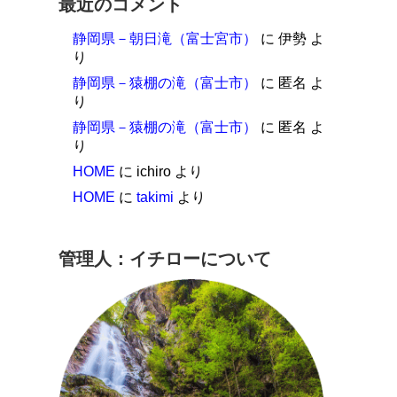
最近のコメント
静岡県－朝日滝（富士宮市）
に
伊勢
よ
り
静岡県－猿棚の滝（富士市）
に
匿名
よ
り
静岡県－猿棚の滝（富士市）
に
匿名
よ
り
HOME
に
ichiro
より
HOME
に
takimi
より
管理人：イチローについて