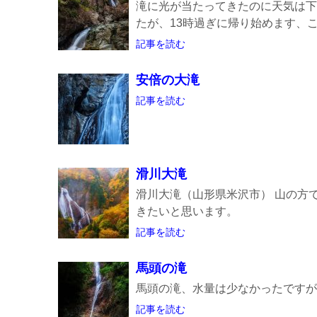
滝に光が当たってきたのに天気は下
たが、13時過ぎに帰り始めます、この
記事を読む
安倍の大滝
記事を読む
滑川大滝
滑川大滝（山形県米沢市） 山の方
きたいと思います。
記事を読む
馬頭の滝
馬頭の滝、水量は少なかったですが
記事を読む