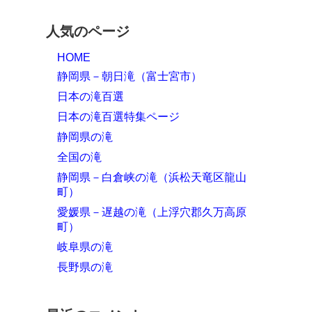
人気のページ
HOME
静岡県－朝日滝（富士宮市）
日本の滝百選
日本の滝百選特集ページ
静岡県の滝
全国の滝
静岡県－白倉峡の滝（浜松天竜区龍山
町）
愛媛県－遅越の滝（上浮穴郡久万高原
町）
岐阜県の滝
長野県の滝