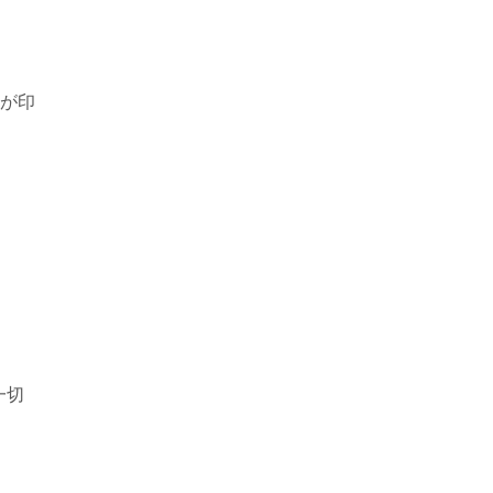
が印
一切