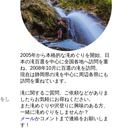
2005年から本格的な滝めぐりを開始、日
本の滝百選を中心に全国各地へ訪問を重
ね、2008年10月に百選の滝を訪問。
現在は静岡県の滝を中心に周辺各県にも
訪問を重ねています。
滝に関するご質問、ご依頼などがありま
をし
したらお気軽にお尋ねください。
また滝めぐりや沢登りに興味のある方、
一緒に滝めぐりをしませんか？
メール
かコメントまで連絡をお願いしま
す！