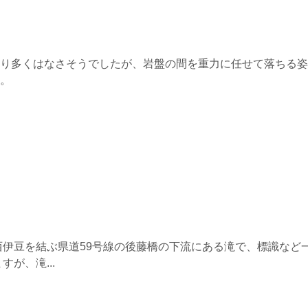
り多くはなさそうでしたが、岩盤の間を重力に任せて落ちる姿
。
西伊豆を結ぶ県道59号線の後藤橋の下流にある滝で、標識など
が、滝...