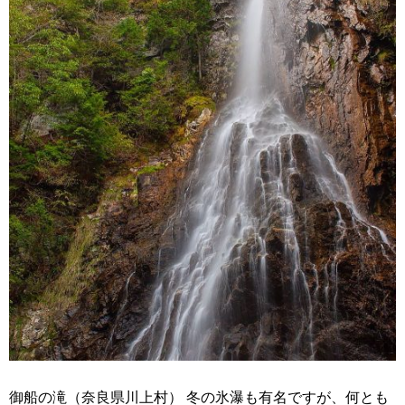
御船の滝（奈良県川上村） 冬の氷瀑も有名ですが、何とも