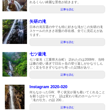
れるくらい綺麗な景色が続きます。
記事を読む
矢研の滝
日本の滝百選の中でも特に好きな滝がこの矢研の滝
スケールの大きさ岩盤の存在感、全てに見応えがあ
ります。
記事を読む
七ツ釜滝
七ツ釜滝（三重県大台町） 訪れたのは2008年、当時
は膝の使い過ぎで日出ヶ岳の登り返しがかなりしん
どく足を引きずりながら登った記憶があり...
記事を読む
Instagram 2020-020
何もなかったGW、早く状況が落ち着いてくれること
を願うばかりです。 話は変わり私のホームページ
「滝の引力」の話 200...
記事を読む