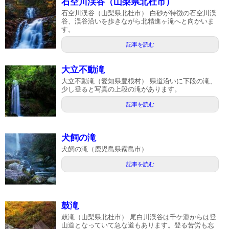
石空川渓谷（山梨県北杜市）
石空川渓谷（山梨県北杜市） 白砂が特徴の石空川渓
谷、渓谷沿いを歩きながら北精進ヶ滝へと向かいま
す。
記事を読む
大立不動滝
大立不動滝（愛知県豊根村） 県道沿いに下段の滝、
少し登ると写真の上段の滝があります。
記事を読む
犬飼の滝
犬飼の滝（鹿児島県霧島市）
記事を読む
鼓滝
鼓滝（山梨県北杜市） 尾白川渓谷は千ケ淵からは登
山道となっていて急な道もあります。登る苦労も忘