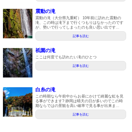
震動の滝
震動の滝（大分県九重町） 10年前に訪れた震動の
滝、この時は滝下まで行くつもりはなかったのです
が、勢いで行ってしまったのも良い思い出です...
記事を読む
祇園の滝
ここは何度でも訪れたい滝のひとつ
記事を読む
白糸の滝
この時期なら午前中からお昼にかけて綺麗な虹を見
る事ができます? 静岡は晴天の日が多いのでこの時
期ならではの景観を高い確率で見る事が出来ま...
記事を読む