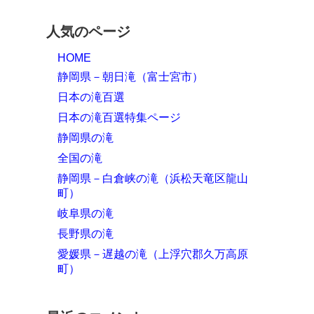
人気のページ
HOME
静岡県－朝日滝（富士宮市）
日本の滝百選
日本の滝百選特集ページ
静岡県の滝
全国の滝
静岡県－白倉峡の滝（浜松天竜区龍山
町）
岐阜県の滝
長野県の滝
愛媛県－遅越の滝（上浮穴郡久万高原
町）