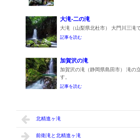
大滝-二の滝
大滝（山梨県北杜市） 大門川三滝
記事を読む
加賀沢の滝
加賀沢の滝（静岡県島田市） 滝の
す。
記事を読む
北精進ヶ滝
前衛滝と北精進ヶ滝