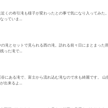
滝近くの布引滝も様子が変わったとの事で気になり入ってみた。
っていま...
中の滝とセットで見られる西の滝。訪れる前々日にまとまった
った滝で...
渓谷にある滝で、富士から流れ込む滝なので水も綺麗です。 山
出来るよ...