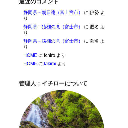
最近のコメント
。
静岡県－朝日滝（富士宮市）
に
伊勢
よ
り
静岡県－猿棚の滝（富士市）
に
匿名
よ
り
静岡県－猿棚の滝（富士市）
に
匿名
よ
り
HOME
に
ichiro
より
HOME
に
takimi
より
管理人：イチローについて