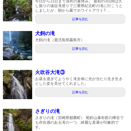
今日から21日まで遅めの夏休み。 最初の3日間は久
し振りの遠征滝巡りで三重県紀北町の滝に行こうと
しましたが、朝から霧でホワイトアウト? ...
記事を読む
犬飼の滝
犬飼の滝（鹿児島県霧島市）
記事を読む
火吹谷大滝③
お昼を過ぎてようやく滝全体に光が当たり生き生き
とした姿を見せてくれました。
記事を読む
さぎりの滝
さぎりの滝（宮崎県都農町） 尾鈴山瀑布群の欅谷で
も存在感のある滝の一つ、綺麗な直瀑が印象的で
す。