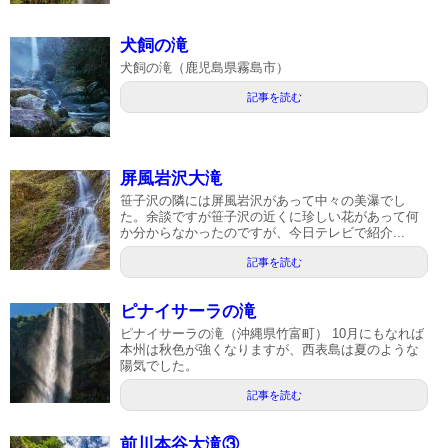
犬飼の滝
犬飼の滝（鹿児島県霧島市）
記事を読む
屏風岩沢大滝
笹子沢の隣には屏風岩沢があって中々の美瀑でし
た。余談ですが笹子沢の近くに珍しい花があって何
か分からなかったのですが、今日テレビで紹介...
記事を読む
ピナイサーラの滝
ピナイサーラの滝（沖縄県竹富町） 10月にもなれば
本州は秋色が強くなりますが、西表島は夏のような
陽気でした。
記事を読む
前川本谷大滝③