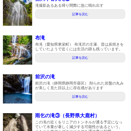
滝撮影あるある帰り間際に急に晴れ出す
記事を読む
布滝
布滝（愛知県東栄町） 布滝沢の主瀑、昔は炭焼きを
していたようで近くには生活の跡も残っています。
記事を読む
前沢の滝
前沢の滝（静岡県静岡市葵区） 削られた岩盤の丸み
が美しく見た目以上に存在感があります
記事を読む
雨乞の滝③（長野県大鹿村）
この滝の近くをリニアのトンネルが通る予定になっ
ていて水量が著しく減少する可能性があるという。