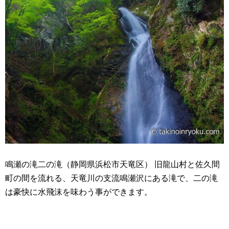
鳴瀬の滝二の滝（静岡県浜松市天竜区） 旧龍山村と佐久間
町の間を流れる、天竜川の支流鳴瀬沢にある滝で、二の滝
は豪快に水飛沫を味わう事ができます。