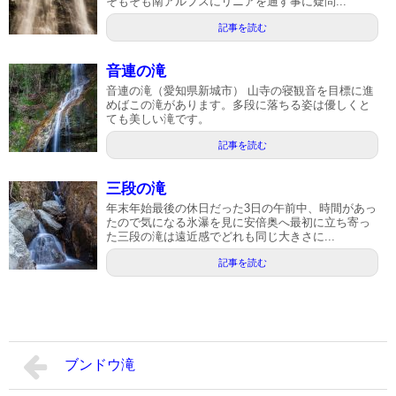
そもそも南アルプスにリニアを通す事に疑問...
記事を読む
音連の滝
音連の滝（愛知県新城市） 山寺の寝観音を目標に進
めばこの滝があります。多段に落ちる姿は優しくと
ても美しい滝です。
記事を読む
三段の滝
年末年始最後の休日だった3日の午前中、時間があっ
たので気になる氷瀑を見に安倍奥へ最初に立ち寄っ
た三段の滝は遠近感でどれも同じ大きさに...
記事を読む
ブンドウ滝