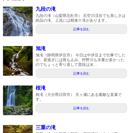
九段の滝
九段の滝（山梨県北杜市） 石空川渓谷でも美しさは
絶品の滝、上流には精進ケ滝があります。
記事を読む
旭滝
旭滝（静岡県伊豆市） 今日は中伊豆まで仕事でした
が、昼過ぎには雨も止み、狩野川も水量が多かった
のでちょっと寄り道して普段は水...
記事を読む
桜滝
桜滝（大分県日田市） 天ヶ瀬にある素敵な直瀑で
す。
記事を読む
三重の滝