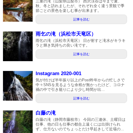
三重の滝（山梨県山梨市） 西沢渓谷は今まで夏、
秋、冬と訪れましたが、それぞれ全く違う景観で季
節ごとの景色を楽しむ事が出来ます。
記事を読む
雨乞の滝（浜松市天竜区）
雨乞の滝（浜松市天竜区） 日が射すと滝水がキラキ
ラと輝き気持ちの良い滝です。
記事を読む
Instagram 2020-001
気が付けば半年振り以上のPost昨年からの忙しさで
中々SNSを見るような余裕が無かったけど、コロナ
禍の中で引き籠りにより少し時間が出...
記事を読む
白藤の滝
白藤の滝（静岡市藤枝市） 今回の三連休、土曜日は
仕事、他の日も仕事の都合上遠くには出掛けられ
ず、仕方ないのでちょっとだけ早起きして近場の...