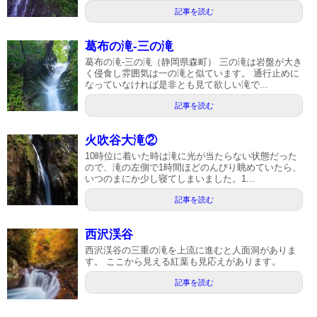
記事を読む
葛布の滝-三の滝
葛布の滝-三の滝（静岡県森町） 三の滝は岩盤が大き
く侵食し雰囲気は一の滝と似ています。 通行止めに
なっていなければ是非とも見て欲しい滝で...
記事を読む
火吹谷大滝②
10時位に着いた時は滝に光が当たらない状態だった
ので、滝の左側で1時間ほどのんびり眺めていたら、
いつのまにか少し寝てしまいました。1...
記事を読む
西沢渓谷
西沢渓谷の三重の滝を上流に進むと人面洞がありま
す。 ここから見える紅葉も見応えがあります。
記事を読む