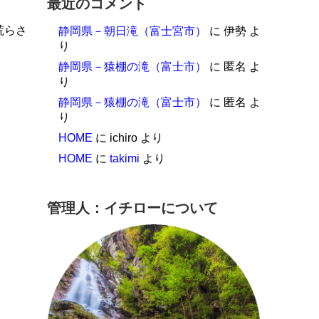
最近のコメント
荒らさ
静岡県－朝日滝（富士宮市）
に
伊勢
よ
り
静岡県－猿棚の滝（富士市）
に
匿名
よ
り
静岡県－猿棚の滝（富士市）
に
匿名
よ
り
HOME
に
ichiro
より
HOME
に
takimi
より
管理人：イチローについて