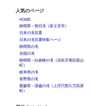
人気のページ
HOME
静岡県－朝日滝（富士宮市）
日本の滝百選
日本の滝百選特集ページ
静岡県の滝
全国の滝
静岡県－白倉峡の滝（浜松天竜区龍山
町）
岐阜県の滝
長野県の滝
愛媛県－遅越の滝（上浮穴郡久万高原
町）