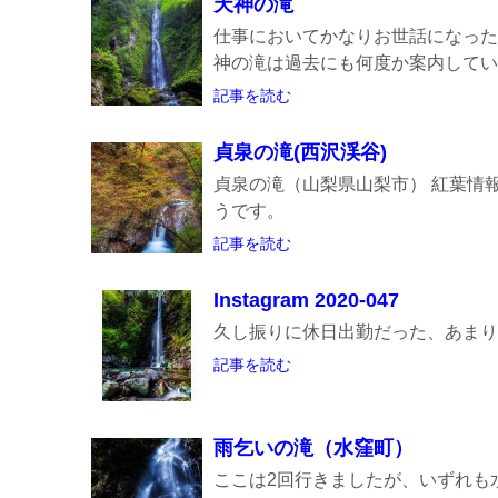
天神の滝
仕事においてかなりお世話になった
神の滝は過去にも何度か案内していま
記事を読む
貞泉の滝(西沢渓谷)
貞泉の滝（山梨県山梨市） 紅葉情
うです。
記事を読む
Instagram 2020-047
久し振りに休日出勤だった、あまり
記事を読む
雨乞いの滝（水窪町）
ここは2回行きましたが、いずれも