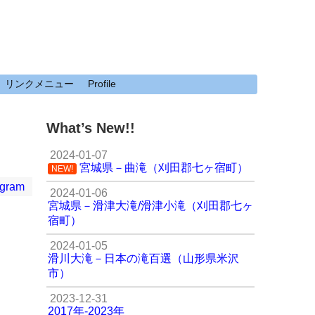
リンクメニュー
Profile
What’s New!!
2024-01-07
宮城県－曲滝（刈田郡七ヶ宿町）
NEW!
agram
2024-01-06
宮城県－滑津大滝/滑津小滝（刈田郡七ヶ
宿町）
2024-01-05
滑川大滝－日本の滝百選（山形県米沢
市）
2023-12-31
2017年-2023年