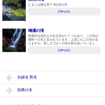
たまには横位置で #白糸の滝
記事を読む
鳴瀬の滝
鳴瀬沢は見応えのある滝がいくつもあり、この滝は
通称一の滝と言われています。上流にも二の滝があ
りますが、美しさでは一の滝が群を抜いていまし...
記事を読む
夫婦滝 男滝
高樽の滝