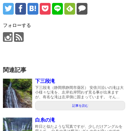
フォローする
関連記事
下三段滝
下三段滝（静岡県静岡市葵区） 安倍川沿いの滝は大
小様々な滝を、左岸右岸問わず見る事が出来ます
が、有名な滝は左岸側に固まっています。 そん...
記事を読む
白糸の滝
昨日と似たような写真ですが、少しだけアングルを