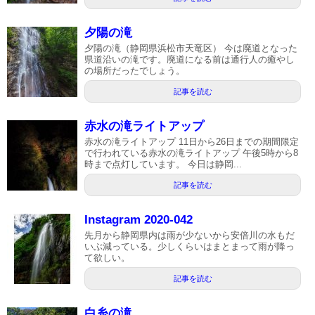
夕陽の滝
夕陽の滝（静岡県浜松市天竜区） 今は廃道となった
県道沿いの滝です。廃道になる前は通行人の癒やし
の場所だったでしょう。
記事を読む
赤水の滝ライトアップ
赤水の滝ライトアップ 11日から26日までの期間限定
で行われている赤水の滝ライトアップ 午後5時から8
時まで点灯しています。 今日は静岡...
記事を読む
Instagram 2020-042
先月から静岡県内は雨が少ないから安倍川の水もだ
いぶ減っている。少しくらいはまとまって雨が降っ
て欲しい。
記事を読む
白糸の滝