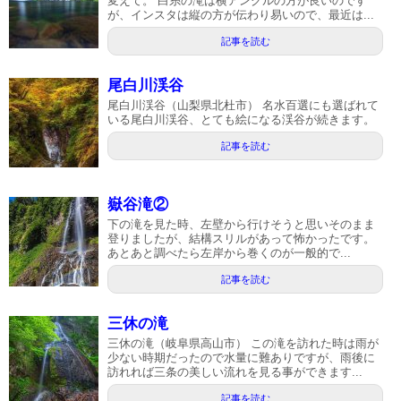
変えて。 白糸の滝は横アングルの方が良いのです
が、インスタは縦の方が伝わり易いので、最近は...
記事を読む
尾白川渓谷
尾白川渓谷（山梨県北杜市） 名水百選にも選ばれて
いる尾白川渓谷、とても絵になる渓谷が続きます。
記事を読む
嶽谷滝②
下の滝を見た時、左壁から行けそうと思いそのまま
登りましたが、結構スリルがあって怖かったです。
あとあと調べたら左岸から巻くのが一般的で...
記事を読む
三休の滝
三休の滝（岐阜県高山市） この滝を訪れた時は雨が
少ない時期だったので水量に難ありですが、雨後に
訪れれば三条の美しい流れを見る事ができます...
記事を読む