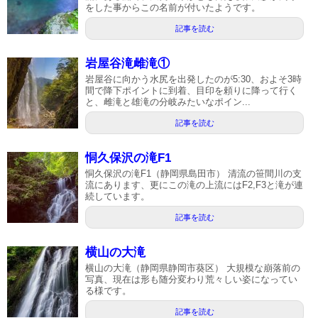
をした事からこの名前が付いたようです。
記事を読む
岩屋谷滝雌滝①
岩屋谷に向かう水尻を出発したのが5:30、およそ3時
間で降下ポイントに到着、目印を頼りに降って行く
と、雌滝と雄滝の分岐みたいなポイン...
記事を読む
恫久保沢の滝F1
恫久保沢の滝F1（静岡県島田市） 清流の笹間川の支
流にあります、更にこの滝の上流にはF2,F3と滝が連
続しています。
記事を読む
横山の大滝
横山の大滝（静岡県静岡市葵区） 大規模な崩落前の
写真、現在は形も随分変わり荒々しい姿になってい
る様です。
記事を読む