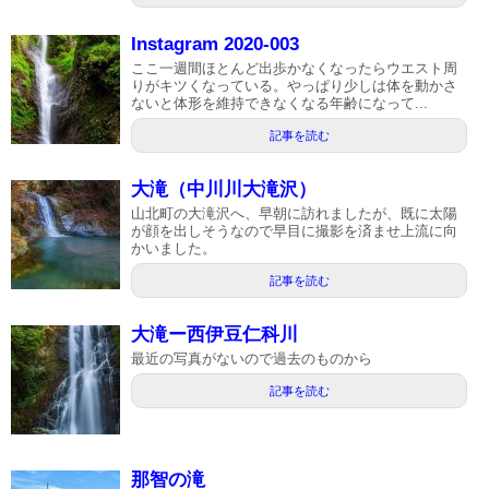
Instagram 2020-003
ここ一週間ほとんど出歩かなくなったらウエスト周
りがキツくなっている。やっぱり少しは体を動かさ
ないと体形を維持できなくなる年齢になって...
記事を読む
大滝（中川川大滝沢）
山北町の大滝沢へ、早朝に訪れましたが、既に太陽
が顔を出しそうなので早目に撮影を済ませ上流に向
かいました。
記事を読む
大滝ー西伊豆仁科川
最近の写真がないので過去のものから
記事を読む
那智の滝