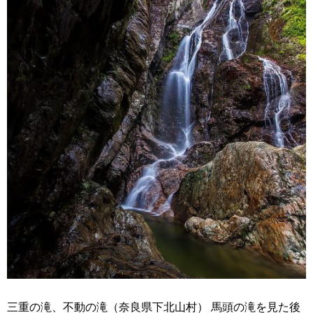
三重の滝、不動の滝（奈良県下北山村） 馬頭の滝を見た後