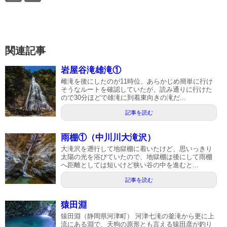
関連記事
岩屋谷滝雄滝①
雌滝を後にしたのが11時位、あらかじめ簡単に行け
そうなルートを確認していたが、読み通りに行けた
ので30分ほどで雄滝に到着東向きの滝だ...
記事を読む
雨棚①（中川川大滝沢）
大滝沢を遡行して地獄棚に着いたけど、思いっきり
太陽の光を浴びていたので、地獄棚は後にして雨棚
へ距離としては短いけど狭い谷の中を進むと...
記事を読む
猿田淵
猿田淵（静岡県河津町） 河津七滝の釜滝から更に上
流にある淵で、天狗の原形とも言える猿田彦が釣り