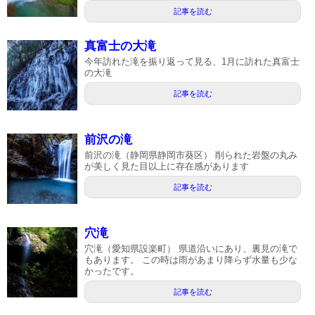
記事を読む
真富士の大滝
今年訪れた滝を振り返って見る、1月に訪れた真富士
の大滝
記事を読む
前沢の滝
前沢の滝（静岡県静岡市葵区） 削られた岩盤の丸み
が美しく見た目以上に存在感があります
記事を読む
穴滝
穴滝（愛知県設楽町） 県道沿いにあり、裏見の滝で
もあります。 この時は雨があまり降らず水量も少な
かったです。
記事を読む