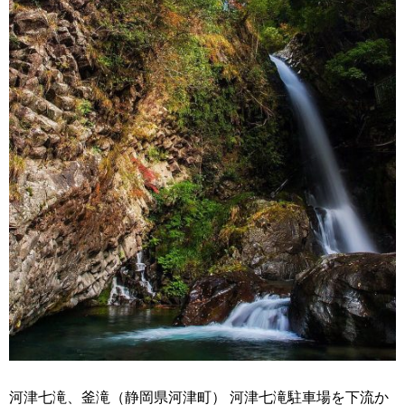
河津七滝、釜滝（静岡県河津町） 河津七滝駐車場を下流か