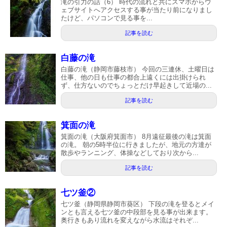
滝の引力の話（6） 時代の流れと共にスマホからウ
ェブサイトへアクセスする事が当たり前になりまし
たけど、パソコンで見る事を...
記事を読む
白藤の滝
白藤の滝（静岡市藤枝市） 今回の三連休、土曜日は
仕事、他の日も仕事の都合上遠くには出掛けられ
ず、仕方ないのでちょっとだけ早起きして近場の...
記事を読む
箕面の滝
箕面の滝（大阪府箕面市） 8月遠征最後の滝は箕面
の滝。 朝の5時半位に行きましたが、地元の方達が
散歩やランニング、体操などしており次から...
記事を読む
七ツ釜②
七ツ釜（静岡県静岡市葵区） 下段の滝を登るとメイ
ンとも言える七ツ釜の中段部を見る事が出来ます。
奥行きもあり流れを変えながら水流はそれぞ...