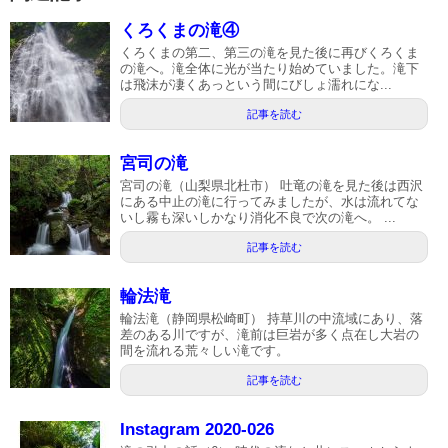
くろくまの滝④
くろくまの第二、第三の滝を見た後に再びくろくま
の滝へ。滝全体に光が当たり始めていました。滝下
は飛沫が凄くあっという間にびしょ濡れにな...
記事を読む
宮司の滝
宮司の滝（山梨県北杜市） 吐竜の滝を見た後は西沢
にある中止の滝に行ってみましたが、水は流れてな
いし霧も深いしかなり消化不良で次の滝へ。 ...
記事を読む
輪法滝
輪法滝（静岡県松崎町） 持草川の中流域にあり、落
差のある川ですが、滝前は巨岩が多く点在し大岩の
間を流れる荒々しい滝です。
記事を読む
Instagram 2020-026