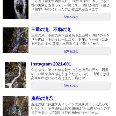
三方滝（静岡県西伊豆町） 滝の宝庫の仁科川でも一
番の美瀑とも言っていい滝です。 西日が差す午後よ
り朝早い時間に行った方が雰囲気があります...
記事を読む
三重の滝、不動の滝
三重の滝、不動の滝（奈良県下北山村） 馬頭の滝を
見た後は千手の滝に一旦戻り、右岸から一番下にあ
る不動の滝へ 前鬼川本流近くまで降りてから...
記事を読む
Instagram 2021-001
久しぶりに訛った体を動かそうと地元の沢へ、岩盤
の白い脈が存在感を引き立たせていた。 滝近くは標
高1000m近いので春はまだ、鹿にや...
記事を読む
庵座の滝①
蒼滝の後は鈴鹿スカイラインの滝を見ようと思って
いたけど、冬季通行止めで開通は4月以降だったので
予定を変更して朝明渓谷の庵座の滝へ行き...