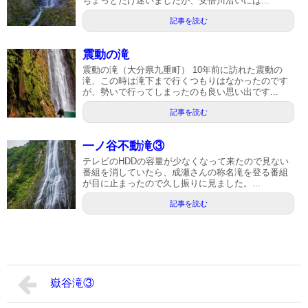
ちょっとだけ迷いましたが、安倍川沿いには...
記事を読む
震動の滝
震動の滝（大分県九重町） 10年前に訪れた震動の
滝、この時は滝下まで行くつもりはなかったのです
が、勢いで行ってしまったのも良い思い出です...
記事を読む
一ノ谷不動滝③
テレビのHDDの容量が少なくなって来たので見ない
番組を消していたら、成瀬さんの称名滝を登る番組
が目に止まったので久し振りに見ました。...
記事を読む
嶽谷滝③