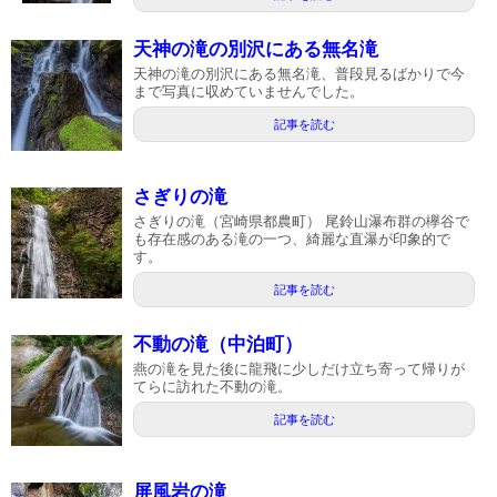
天神の滝の別沢にある無名滝
天神の滝の別沢にある無名滝、普段見るばかりで今
まで写真に収めていませんでした。
記事を読む
さぎりの滝
さぎりの滝（宮崎県都農町） 尾鈴山瀑布群の欅谷で
も存在感のある滝の一つ、綺麗な直瀑が印象的で
す。
記事を読む
不動の滝（中泊町）
燕の滝を見た後に龍飛に少しだけ立ち寄って帰りが
てらに訪れた不動の滝。
記事を読む
屏風岩の滝