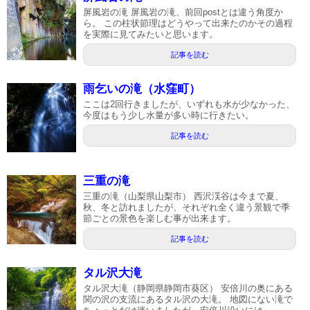
屏風岩の滝 屏風岩の滝、前回postとは違う角度か
ら。 この柱状節理はどうやって出来たのかその過程
を実際に見てみたいと思います。
記事を読む
雨乞いの滝（水窪町）
ここは2回行きましたが、いずれも水が少なかった、
今度はもう少し水量が多い時に行きたい。
記事を読む
三重の滝
三重の滝（山梨県山梨市） 西沢渓谷は今まで夏、
秋、冬と訪れましたが、それぞれ全く違う景観で季
節ごとの景色を楽しむ事が出来ます。
記事を読む
タル沢大滝
タル沢大滝（静岡県静岡市葵区） 安倍川の奥にある
関の沢の支流にあるタル沢の大滝。 地図にない滝で