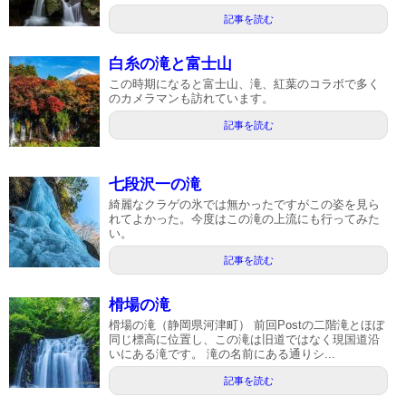
記事を読む
白糸の滝と富士山
この時期になると富士山、滝、紅葉のコラボで多く
のカメラマンも訪れています。
記事を読む
七段沢一の滝
綺麗なクラゲの氷では無かったですがこの姿を見ら
れてよかった。今度はこの滝の上流にも行ってみた
い。
記事を読む
榾場の滝
榾場の滝（静岡県河津町） 前回Postの二階滝とほぼ
同じ標高に位置し、この滝は旧道ではなく現国道沿
いにある滝です。 滝の名前にある通りシ...
記事を読む