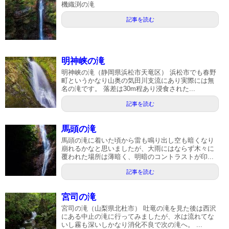
機織渕の滝
記事を読む
明神峡の滝
明神峡の滝（静岡県浜松市天竜区） 浜松市でも春野
町というかなり山奥の気田川支流にあり実際には無
名の滝です。 落差は30m程あり浸食された...
記事を読む
馬頭の滝
馬頭の滝に着いた頃から雷も鳴り出し空も暗くなり
崩れるかなと思いましたが、大雨にはならず木々に
覆われた場所は薄暗く、明暗のコントラストが印...
記事を読む
宮司の滝
宮司の滝（山梨県北杜市） 吐竜の滝を見た後は西沢
にある中止の滝に行ってみましたが、水は流れてな
いし霧も深いしかなり消化不良で次の滝へ。 ...