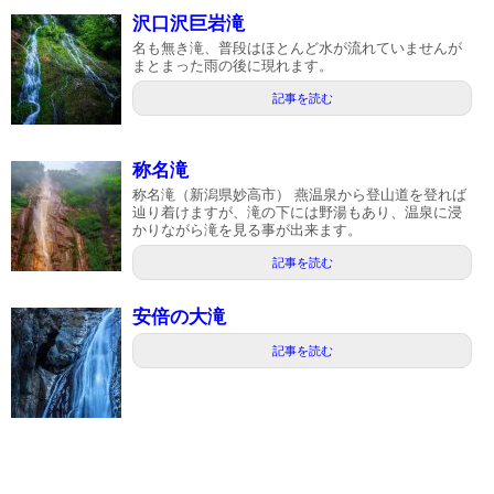
沢口沢巨岩滝
名も無き滝、普段はほとんど水が流れていませんが
まとまった雨の後に現れます。
記事を読む
称名滝
称名滝（新潟県妙高市） 燕温泉から登山道を登れば
辿り着けますが、滝の下には野湯もあり、温泉に浸
かりながら滝を見る事が出来ます。
記事を読む
安倍の大滝
記事を読む