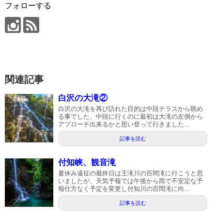
フォローする
関連記事
白沢の大滝②
白沢の大滝を再び訪れた目的は中段テラスから眺め
る事でした。中段に行くのに最初は大滝の左側から
アプローチ出来るかと思い登って行きました...
記事を読む
付知峡、観音滝
夏休み遠征の最終日は王滝川の百間滝に行こうと思
いましたが、天気予報では午後から雨で不安定な予
報仕方なく予定を変更し付知川の百間滝に向...
記事を読む