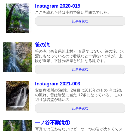
Instagram 2020-015
ここを訪れた時は小雨で良い雰囲気でした。
記事を読む
笹の滝
笹の滝（奈良県川上村） 百選ではない、笹の滝。水
源にもなっているので看板など一切ないですが、上
段が直瀑、下は分岐瀑と絵になる滝です。
記事を読む
Instagram 2021-003
安倍奥濁川の5m滝、2枚目は2013年のもの 今は2条
の流れ、昔は岩盤に当たり2条になっている。 この
辺りは岩盤が脆いの...
記事を読む
一ノ谷不動滝①
写真では伝わらないけど一つ一つの岩が大きくてス