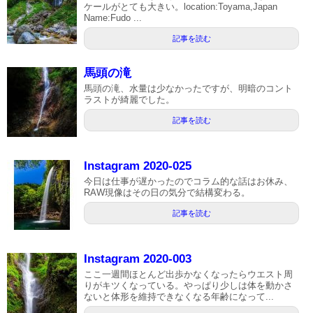
ケールがとても大きい。location:Toyama,Japan
Name:Fudo ...
記事を読む
馬頭の滝
馬頭の滝、水量は少なかったですが、明暗のコント
ラストが綺麗でした。
記事を読む
Instagram 2020-025
今日は仕事が遅かったのでコラム的な話はお休み、
RAW現像はその日の気分で結構変わる。
記事を読む
Instagram 2020-003
ここ一週間ほとんど出歩かなくなったらウエスト周
りがキツくなっている。やっぱり少しは体を動かさ
ないと体形を維持できなくなる年齢になって...