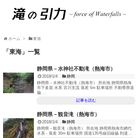
ホーム
東海
「
東海
」
一覧
静岡県－水神社不動滝（熱海市）
2018/1/4
静岡
静岡県－水神社不動滝（熱海市） 所在地 静岡県熱海
市下多賀 水系 宮川支流 落差 5m 駐車場所 不動尊県道
脇 ...
記事を読む
静岡県－観音滝（熱海市）
2018/1/4
静岡
静岡県－観音滝（熱海市） 所在地 静岡県熱海市網代
水系 - 落差 30m 駐車場所 国道135号線旧線脇 到達...