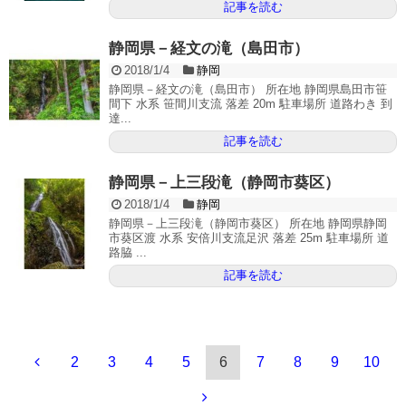
記事を読む
静岡県－経文の滝（島田市）
2018/1/4
静岡
静岡県－経文の滝（島田市） 所在地 静岡県島田市笹
間下 水系 笹間川支流 落差 20m 駐車場所 道路わき 到
達...
記事を読む
静岡県－上三段滝（静岡市葵区）
2018/1/4
静岡
静岡県－上三段滝（静岡市葵区） 所在地 静岡県静岡
市葵区渡 水系 安倍川支流足沢 落差 25m 駐車場所 道
路脇 ...
記事を読む
2
3
4
5
6
7
8
9
10