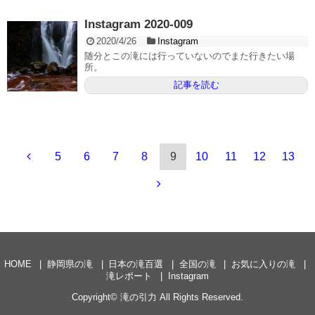
Instagram 2020-009
2020/4/26
Instagram
随分とこの滝には行っていないのでまた行きたい場
所。
記事を読む
5
6
7
8
9
10
11
12
13
HOME
静岡県の滝
日本の滝百選
全国の滝
お気に入りの滝
滝レポート
Instagram
Copyright©
滝の引力
All Rights Reserved.