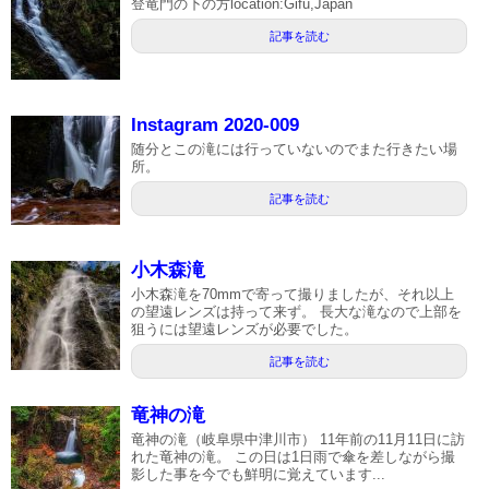
登竜門の下の方location:Gifu,Japan
記事を読む
Instagram 2020-009
随分とこの滝には行っていないのでまた行きたい場
所。
記事を読む
小木森滝
小木森滝を70mmで寄って撮りましたが、それ以上
の望遠レンズは持って来ず。 長大な滝なので上部を
狙うには望遠レンズが必要でした。
記事を読む
竜神の滝
竜神の滝（岐阜県中津川市） 11年前の11月11日に訪
れた竜神の滝。 この日は1日雨で傘を差しながら撮
影した事を今でも鮮明に覚えています...