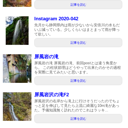
記事を読む
Instagram 2020-042
先月から静岡県内は雨が少ないから安倍川の水もだ
いぶ減っている。少しくらいはまとまって雨が降っ
て欲しい。
記事を読む
屏風岩の滝
屏風岩の滝 屏風岩の滝、前回postとは違う角度か
ら。 この柱状節理はどうやって出来たのかその過程
を実際に見てみたいと思います。
記事を読む
屏風岩沢の滝F2
屏風岩沢の右岸から滝上に行けそうだったのでちょ
っと足を伸ばして見たら上流に綺麗な10m滝があっ
た。予備知識無く訪れたのでこれはラッキ...
記事を読む