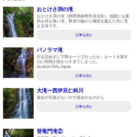
おとけさ渕の滝
おとけさ渕の滝（静岡県静岡市清水区） 地図にも案
内も何も無い滝、林道の脇から堰堤を越えた先に見
える滝です。
記事を読む
パノラマ滝
沢を詰めずに下降ルートで行ったが、ルートを探す
のに時間が掛かりすぎてしまった。
location:Gifu,Japan
記事を読む
大滝ー西伊豆仁科川
最近の写真がないので過去のものから
記事を読む
登竜門滝②