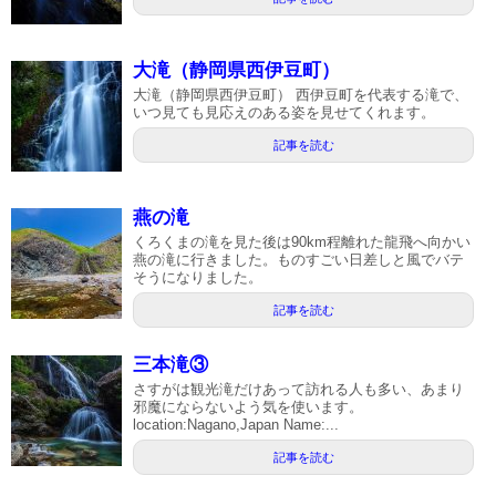
大滝（静岡県西伊豆町）
大滝（静岡県西伊豆町） 西伊豆町を代表する滝で、
いつ見ても見応えのある姿を見せてくれます。
記事を読む
燕の滝
くろくまの滝を見た後は90km程離れた龍飛へ向かい
燕の滝に行きました。ものすごい日差しと風でバテ
そうになりました。
記事を読む
三本滝③
さすがは観光滝だけあって訪れる人も多い、あまり
邪魔にならないよう気を使います。
location:Nagano,Japan Name:...
記事を読む