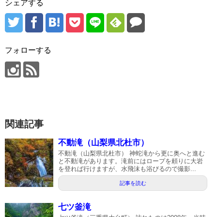
シェアする
フォローする
関連記事
不動滝（山梨県北杜市）
不動滝（山梨県北杜市） 神蛇滝から更に奥へと進む
と不動滝があります。滝前にはロープを頼りに大岩
を登れば行けますが、水飛沫も浴びるので撮影...
記事を読む
七ツ釜滝