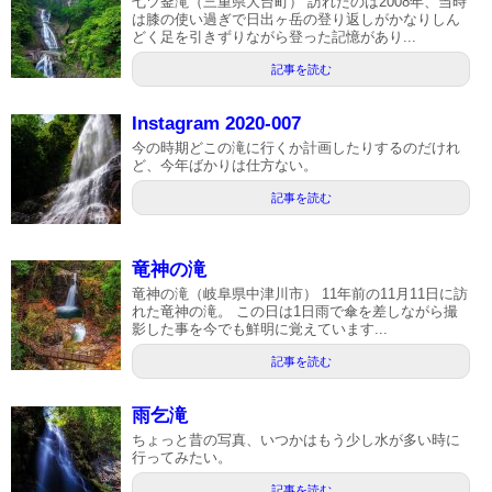
七ツ釜滝（三重県大台町） 訪れたのは2008年、当時
は膝の使い過ぎで日出ヶ岳の登り返しがかなりしん
どく足を引きずりながら登った記憶があり...
記事を読む
Instagram 2020-007
今の時期どこの滝に行くか計画したりするのだけれ
ど、今年ばかりは仕方ない。
記事を読む
竜神の滝
竜神の滝（岐阜県中津川市） 11年前の11月11日に訪
れた竜神の滝。 この日は1日雨で傘を差しながら撮
影した事を今でも鮮明に覚えています...
記事を読む
雨乞滝
ちょっと昔の写真、いつかはもう少し水が多い時に
行ってみたい。
記事を読む