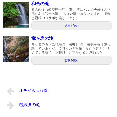
和合の滝
和合の滝（岐阜県中津川市） 前回Postの夫婦滝の下
流にある和合の滝。 大きい滝ではないですが、滝壺
と新緑のコラボが美しいです。
記事を読む
竜ヶ岩の滝
竜ヶ岩の滝（宮崎県高千穂町） 高千穂峡からは少し
離れていますが、渓谷沿いを散策しながら進むと見
えてくる滝で、予想以上に立派な姿に感動した...
記事を読む
オチイ沢大滝②
機織渕の滝