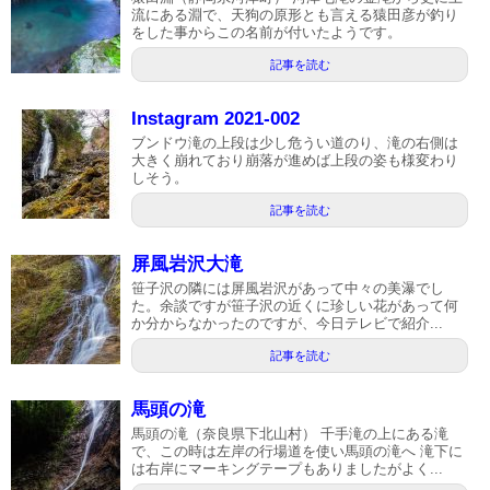
流にある淵で、天狗の原形とも言える猿田彦が釣り
をした事からこの名前が付いたようです。
記事を読む
Instagram 2021-002
ブンドウ滝の上段は少し危うい道のり、滝の右側は
大きく崩れており崩落が進めば上段の姿も様変わり
しそう。
記事を読む
屏風岩沢大滝
笹子沢の隣には屏風岩沢があって中々の美瀑でし
た。余談ですが笹子沢の近くに珍しい花があって何
か分からなかったのですが、今日テレビで紹介...
記事を読む
馬頭の滝
馬頭の滝（奈良県下北山村） 千手滝の上にある滝
で、この時は左岸の行場道を使い馬頭の滝へ 滝下に
は右岸にマーキングテープもありましたがよく...