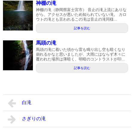
神棚の滝
神棚の滝（静岡県富士宮市） 音止の滝上流にありな
がら、アクセスが悪いため知られていない滝。 カロ
ウトの滝とも言われるこの滝は音止の滝同様...
記事を読む
馬頭の滝
馬頭の滝に着いた頃から雷も鳴り出し空も暗くなり
崩れるかなと思いましたが、大雨にはならず木々に
覆われた場所は薄暗く、明暗のコントラストが印...
記事を読む
白滝
さぎりの滝