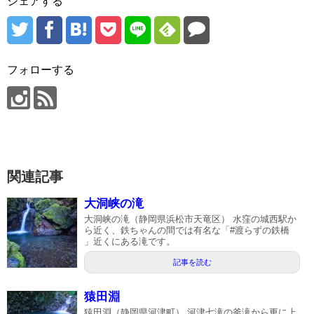
シェアする
フォローする
関連記事
大洞峡の滝
大洞峡の滝（静岡県浜松市天竜区） 水窪の城西駅か
ら近く、鉄ちゃんの間では有名な「#渡らずの鉄橋
」近くにある滝です。
記事を読む
猿田淵
猿田淵（静岡県河津町） 河津七滝の釜滝から更に上