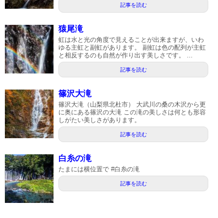
記事を読む
猿尾滝
虹は水と光の角度で見えることが出来ますが、いわ
ゆる主虹と副虹があります。 副虹は色の配列が主虹
と相反するのも自然が作り出す美しさです。 ...
記事を読む
篠沢大滝
篠沢大滝（山梨県北杜市） 大武川の桑の木沢から更
に奥にある篠沢の大滝 この滝の美しさは何とも形容
しがたい美しさがあります。
記事を読む
白糸の滝
たまには横位置で #白糸の滝
記事を読む