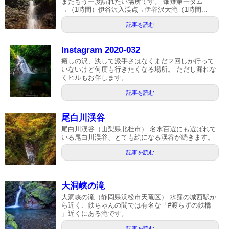
またもう一度訪れたい場所です。 畑薙第一ダム
→（1時間）伊谷沢入渓点→伊谷沢大滝（1時間...
記事を読む
Instagram 2020-032
癒しの沢、決して派手さはなくまだ２回しか行って
いないけど何度も行きたくなる場所。 ただし漏れな
くヒルもお伴します。
記事を読む
尾白川渓谷
尾白川渓谷（山梨県北杜市） 名水百選にも選ばれて
いる尾白川渓谷、とても絵になる渓谷が続きます。
記事を読む
大洞峡の滝
大洞峡の滝（静岡県浜松市天竜区） 水窪の城西駅か
ら近く、鉄ちゃんの間では有名な「#渡らずの鉄橋
」近くにある滝です。
記事を読む