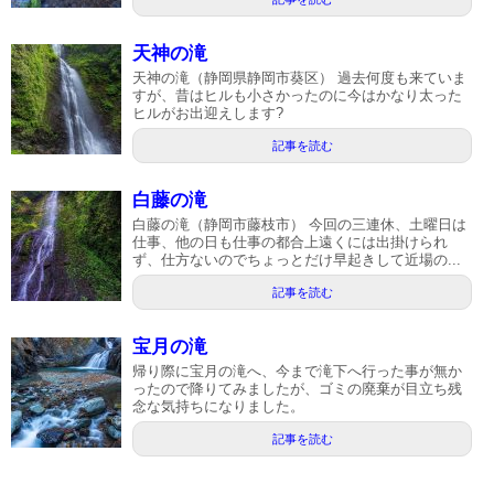
天神の滝
天神の滝（静岡県静岡市葵区） 過去何度も来ていま
すが、昔はヒルも小さかったのに今はかなり太った
ヒルがお出迎えします?
記事を読む
白藤の滝
白藤の滝（静岡市藤枝市） 今回の三連休、土曜日は
仕事、他の日も仕事の都合上遠くには出掛けられ
ず、仕方ないのでちょっとだけ早起きして近場の...
記事を読む
宝月の滝
帰り際に宝月の滝へ、今まで滝下へ行った事が無か
ったので降りてみましたが、ゴミの廃棄が目立ち残
念な気持ちになりました。
記事を読む