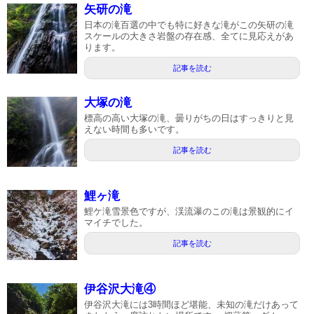
矢研の滝
日本の滝百選の中でも特に好きな滝がこの矢研の滝
スケールの大きさ岩盤の存在感、全てに見応えがあ
ります。
記事を読む
大塚の滝
標高の高い大塚の滝、曇りがちの日はすっきりと見
えない時間も多いです。
記事を読む
鯉ヶ滝
鯉ケ滝雪景色ですが、渓流瀑のこの滝は景観的にイ
マイチでした。
記事を読む
伊谷沢大滝④
伊谷沢大滝には3時間ほど堪能、未知の滝だけあって