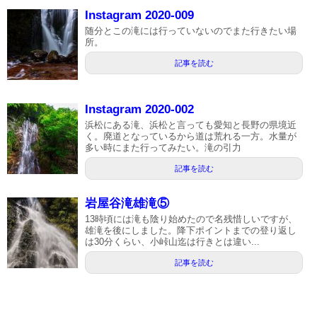
Instagram 2020-009
随分とこの滝には行っていないのでまた行きたい場
所。
記事を読む
Instagram 2020-002
浜松にある滝、浜松と言っても愛知と長野の県境近
く。廃道となっているから道は荒れる一方。水量が
多い時にまた行ってみたい。滝の引力
記事を読む
岩屋谷滝雄滝⑤
13時頃には滝も陰り始めたので名残惜しいですが、
雄滝を後にしました。降下ポイントまでの登り返し
は30分くらい、小峠山迄は行きとは違い...
記事を読む