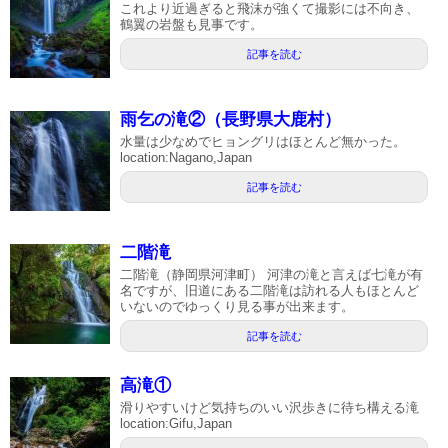
これより近過ぎると飛沫が強くて撮影には不向き、
鶴翼の岩盤も見事です。
記事を読む
雨乞の滝②（長野県大鹿村）
水量は少なめでヒョングリはほとんど無かった。
location:Nagano,Japan
記事を読む
二階滝
二階滝（静岡県河津町） 河津の滝と言えば七滝が有
名ですが、旧道にある二階滝は訪れる人もほとんど
いないのでゆっくり見る事が出来ます。
記事を読む
高滝①
滑りやすいけど気持ちのいい沢歩きに待ち構える滝
location:Gifu,Japan