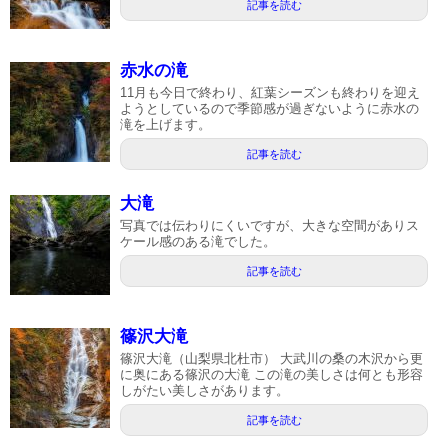
記事を読む
赤水の滝
11月も今日で終わり、紅葉シーズンも終わりを迎え
ようとしているので季節感が過ぎないように赤水の
滝を上げます。
記事を読む
大滝
写真では伝わりにくいですが、大きな空間がありス
ケール感のある滝でした。
記事を読む
篠沢大滝
篠沢大滝（山梨県北杜市） 大武川の桑の木沢から更
に奥にある篠沢の大滝 この滝の美しさは何とも形容
しがたい美しさがあります。
記事を読む