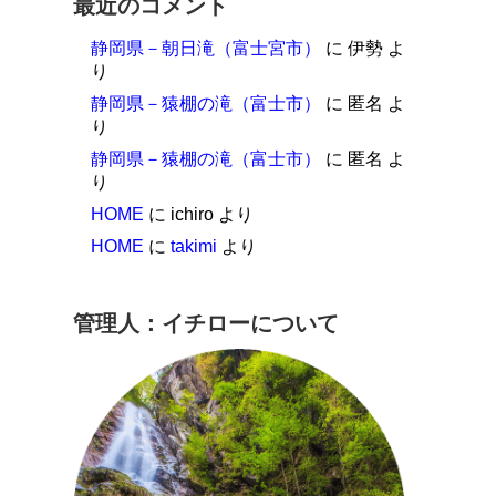
最近のコメント
静岡県－朝日滝（富士宮市）
に
伊勢
よ
り
静岡県－猿棚の滝（富士市）
に
匿名
よ
り
静岡県－猿棚の滝（富士市）
に
匿名
よ
り
HOME
に
ichiro
より
HOME
に
takimi
より
管理人：イチローについて