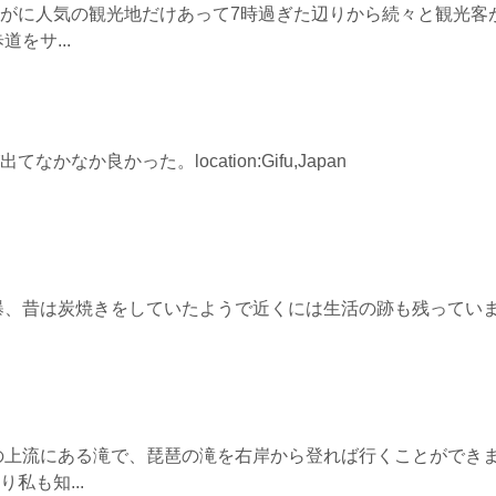
さすがに人気の観光地だけあって7時過ぎた辺りから続々と観光客
をサ...
なか良かった。location:Gifu,Japan
瀑、昔は炭焼きをしていたようで近くには生活の跡も残ってい
の上流にある滝で、琵琶の滝を右岸から登れば行くことができ
私も知...