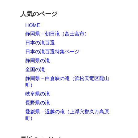
人気のページ
HOME
静岡県－朝日滝（富士宮市）
日本の滝百選
日本の滝百選特集ページ
静岡県の滝
全国の滝
静岡県－白倉峡の滝（浜松天竜区龍山
町）
岐阜県の滝
長野県の滝
愛媛県－遅越の滝（上浮穴郡久万高原
町）