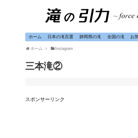
ホーム
日本の滝百選
静岡県の滝
全国の滝
お
ホーム
Instagram
三本滝②
スポンサーリンク