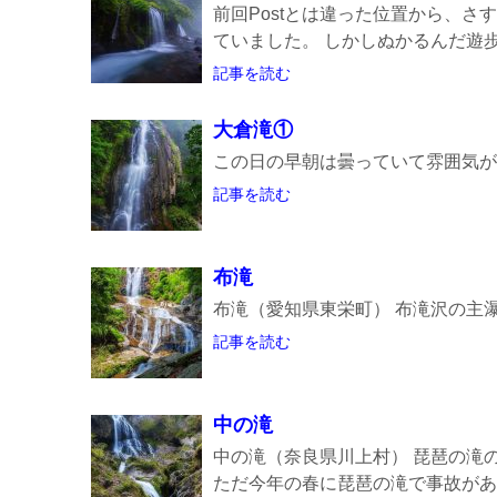
前回Postとは違った位置から、
ていました。 しかしぬかるんだ遊歩道
記事を読む
大倉滝①
この日の早朝は曇っていて雰囲気が出てなか
記事を読む
布滝
布滝（愛知県東栄町） 布滝沢の主
記事を読む
中の滝
中の滝（奈良県川上村） 琵琶の滝
ただ今年の春に琵琶の滝で事故があり