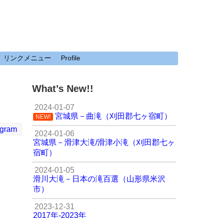
リンクメニュー
Profile
What’s New!!
2024-01-07
宮城県－曲滝（刈田郡七ヶ宿町）
NEW!
agram
2024-01-06
宮城県－滑津大滝/滑津小滝（刈田郡七ヶ
宿町）
2024-01-05
滑川大滝－日本の滝百選（山形県米沢
市）
2023-12-31
2017年-2023年