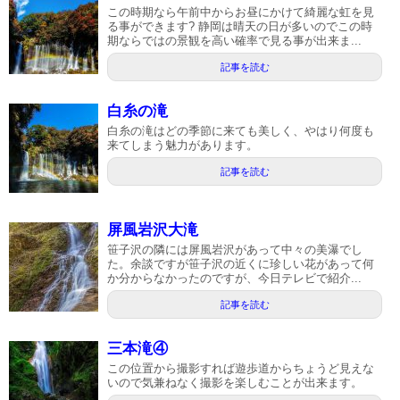
この時期なら午前中からお昼にかけて綺麗な虹を見
る事ができます? 静岡は晴天の日が多いのでこの時
期ならではの景観を高い確率で見る事が出来ま...
記事を読む
白糸の滝
白糸の滝はどの季節に来ても美しく、やはり何度も
来てしまう魅力があります。
記事を読む
屏風岩沢大滝
笹子沢の隣には屏風岩沢があって中々の美瀑でし
た。余談ですが笹子沢の近くに珍しい花があって何
か分からなかったのですが、今日テレビで紹介...
記事を読む
三本滝④
この位置から撮影すれば遊歩道からちょうど見えな
いので気兼ねなく撮影を楽しむことが出来ます。