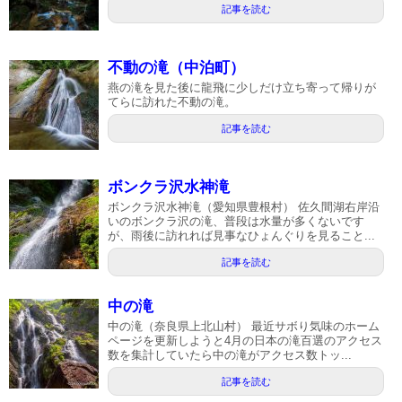
記事を読む
不動の滝（中泊町）
燕の滝を見た後に龍飛に少しだけ立ち寄って帰りが
てらに訪れた不動の滝。
記事を読む
ボンクラ沢水神滝
ボンクラ沢水神滝（愛知県豊根村） 佐久間湖右岸沿
いのボンクラ沢の滝、普段は水量が多くないです
が、雨後に訪れれば見事なひょんぐりを見ること...
記事を読む
中の滝
中の滝（奈良県上北山村） 最近サボり気味のホーム
ページを更新しようと4月の日本の滝百選のアクセス
数を集計していたら中の滝がアクセス数トッ...
記事を読む