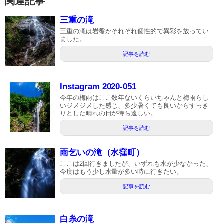
関連記事
三重の滝
三重の滝は岩盤がそれぞれ個性的で異彩を放ってい
ました。
記事を読む
Instagram 2020-051
今年の梅雨はここ数年ないくらいちゃんと梅雨らし
いジメジメした感じ、多少暑くても良いからすっき
りとした晴れの日が待ち遠しい。
記事を読む
雨乞いの滝（水窪町）
ここは2回行きましたが、いずれも水が少なかった、
今度はもう少し水量が多い時に行きたい。
記事を読む
白糸の滝