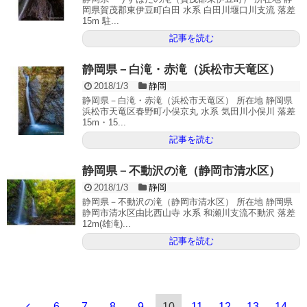
岡県賀茂郡東伊豆町白田 水系 白田川堰口川支流 落差
15m 駐...
記事を読む
静岡県－白滝・赤滝（浜松市天竜区）
2018/1/3
静岡
静岡県－白滝・赤滝（浜松市天竜区） 所在地 静岡県
浜松市天竜区春野町小俣京丸 水系 気田川小俣川 落差
15m・15...
記事を読む
静岡県－不動沢の滝（静岡市清水区）
2018/1/3
静岡
静岡県－不動沢の滝（静岡市清水区） 所在地 静岡県
静岡市清水区由比西山寺 水系 和瀬川支流不動沢 落差
12m(雄滝)...
記事を読む
6
7
8
9
10
11
12
13
14