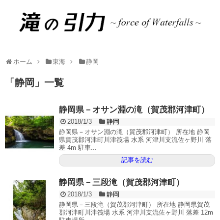
ホーム
東海
静岡
「
静岡
」
一覧
静岡県－オサン淵の滝（賀茂郡河津町）
2018/1/3
静岡
静岡県－オサン淵の滝（賀茂郡河津町） 所在地 静岡
県賀茂郡河津町川津筏場 水系 河津川支流佐ヶ野川 落
差 4m 駐車...
記事を読む
静岡県－三段滝（賀茂郡河津町）
2018/1/3
静岡
静岡県－三段滝（賀茂郡河津町） 所在地 静岡県賀茂
郡河津町川津筏場 水系 河津川支流佐ヶ野川 落差 12m