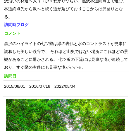
沢沿いの林道へ入り（少々わかりづらい）黒沢林道終点まで進む。
林道終点先から沢へと続く道が延びておりここからは沢登りとな
る。
訪問時ブログ
コメント
黒沢のハイライトの七ツ釜は緑の岩肌と水のコントラストが見事に
調和した美しい渓谷で、 それほど山奥ではない場所にこれほどの景
観があることに驚かされる。 七ツ釜の下流には見事な滝が連続して
おり、すぐ隣の右俣にも見事な滝がかかる。
訪問日
2015/08/01 2016/07/18 2022/05/04