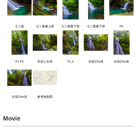
七ツ釜
七ツ釜最上部
七ツ釜最下部
七ツ釜最下部
F9
F2,F3
本流と右俣
F1,2
右俣25m滝
右俣25m滝
右俣25m滝
参考地形図
Movie