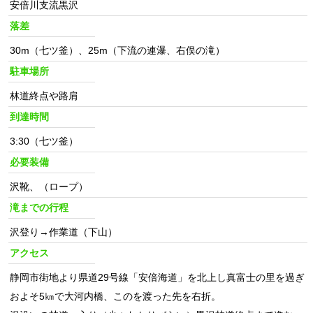
安倍川支流黒沢
落差
30m（七ツ釜）、25m（下流の連瀑、右俣の滝）
駐車場所
林道終点や路肩
到達時間
3:30（七ツ釜）
必要装備
沢靴、（ロープ）
滝までの行程
沢登り→作業道（下山）
アクセス
静岡市街地より県道29号線「安倍海道」を北上し真富士の里を過ぎ
およそ5㎞で大河内橋、このを渡った先を右折。