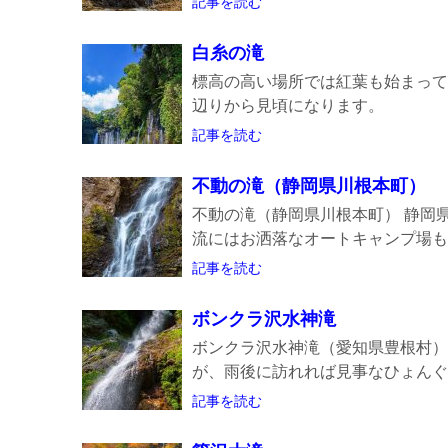
記事を読む
白糸の滝
標高の高い場所では紅葉も始まって
辺りから見頃になります。
記事を読む
不動の滝（静岡県川根本町）
不動の滝（静岡県川根本町） 静岡
流にはお洒落なオートキャンプ場も有
記事を読む
ボンクラ沢水神滝
ボンクラ沢水神滝（愛知県豊根村）
が、雨後に訪れれば見事なひょんぐり
記事を読む