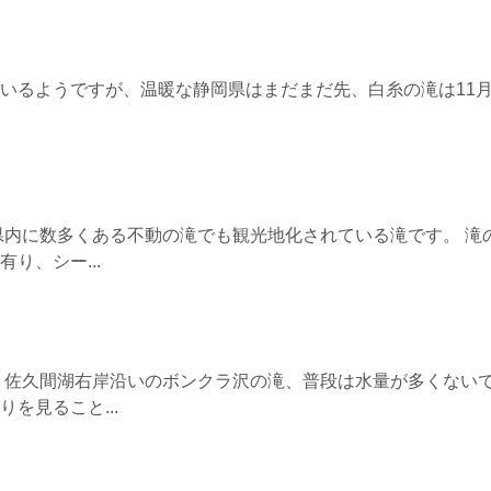
いるようですが、温暖な静岡県はまだまだ先、白糸の滝は11
県内に数多くある不動の滝でも観光地化されている滝です。 滝
り、シー...
 佐久間湖右岸沿いのボンクラ沢の滝、普段は水量が多くない
を見ること...