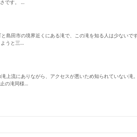
す。 ...
町と島田市の境界近くにある滝で、この滝を知る人は少ないで
うと三...
の滝上流にありながら、アクセスが悪いため知られていない滝。
の滝同様...