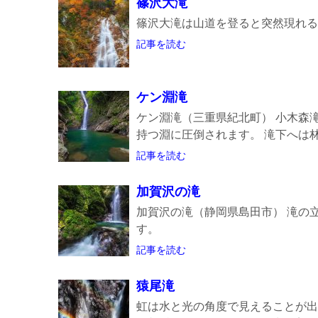
篠沢大滝
篠沢大滝は山道を登ると突然現れる
記事を読む
ケン淵滝
ケン淵滝（三重県紀北町） 小木森
持つ淵に圧倒されます。 滝下へは林道
記事を読む
加賀沢の滝
加賀沢の滝（静岡県島田市） 滝の
す。
記事を読む
猿尾滝
虹は水と光の角度で見えることが出