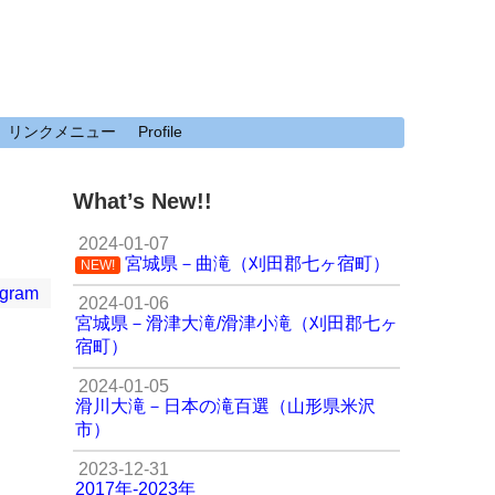
リンクメニュー
Profile
What’s New!!
2024-01-07
宮城県－曲滝（刈田郡七ヶ宿町）
NEW!
agram
2024-01-06
宮城県－滑津大滝/滑津小滝（刈田郡七ヶ
宿町）
2024-01-05
滑川大滝－日本の滝百選（山形県米沢
市）
2023-12-31
2017年-2023年