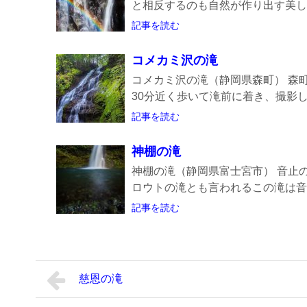
と相反するのも自然が作り出す美しさで
記事を読む
コメカミ沢の滝
コメカミ沢の滝（静岡県森町） 森
30分近く歩いて滝前に着き、撮影しよ
記事を読む
神棚の滝
神棚の滝（静岡県富士宮市） 音止
ロウトの滝とも言われるこの滝は音止
記事を読む
慈恩の滝