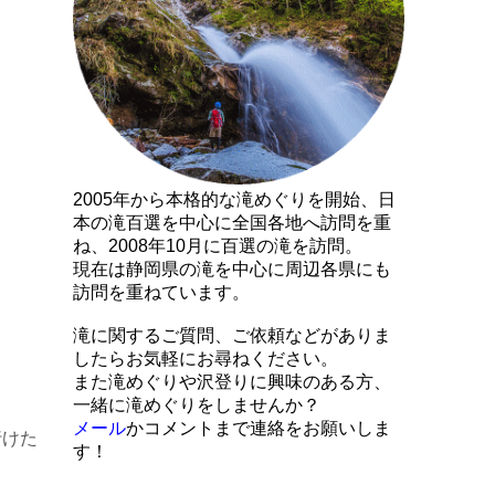
2005年から本格的な滝めぐりを開始、日
本の滝百選を中心に全国各地へ訪問を重
ね、2008年10月に百選の滝を訪問。
現在は静岡県の滝を中心に周辺各県にも
訪問を重ねています。
滝に関するご質問、ご依頼などがありま
したらお気軽にお尋ねください。
また滝めぐりや沢登りに興味のある方、
一緒に滝めぐりをしませんか？
メール
かコメントまで連絡をお願いしま
行けた
す！