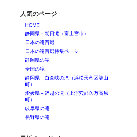
人気のページ
HOME
静岡県－朝日滝（富士宮市）
日本の滝百選
日本の滝百選特集ページ
静岡県の滝
全国の滝
静岡県－白倉峡の滝（浜松天竜区龍山
町）
愛媛県－遅越の滝（上浮穴郡久万高原
町）
岐阜県の滝
長野県の滝