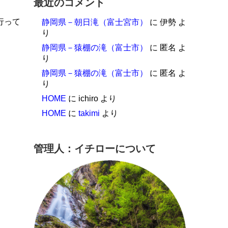
最近のコメント
行って
静岡県－朝日滝（富士宮市）
に
伊勢
よ
り
静岡県－猿棚の滝（富士市）
に
匿名
よ
り
静岡県－猿棚の滝（富士市）
に
匿名
よ
り
HOME
に
ichiro
より
HOME
に
takimi
より
管理人：イチローについて