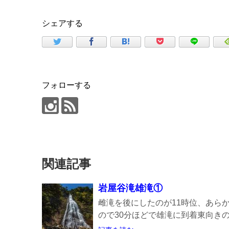
シェアする
フォローする
関連記事
岩屋谷滝雄滝①
雌滝を後にしたのが11時位、あら
ので30分ほどで雄滝に到着東向きの滝