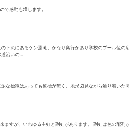
ので感動も増します。
滝の下流にあるケン淵滝、かなり奥行があり学校のプール位の
沿いの...
立派な標識はあっても道標が無く、地形図見ながら辿り着いた
来ますが、いわゆる主虹と副虹があります。 副虹は色の配列