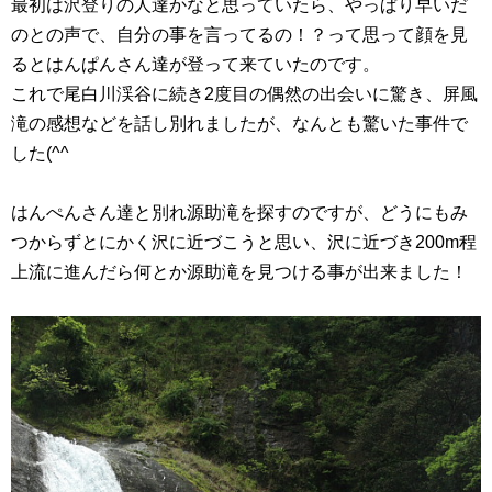
最初は沢登りの人達かなと思っていたら、やっぱり早いだ
のとの声で、自分の事を言ってるの！？って思って顔を見
るとはんぱんさん達が登って来ていたのです。
これで尾白川渓谷に続き2度目の偶然の出会いに驚き、屏風
滝の感想などを話し別れましたが、なんとも驚いた事件で
した(^^ゞ
はんぺんさん達と別れ源助滝を探すのですが、どうにもみ
つからずとにかく沢に近づこうと思い、沢に近づき200m程
上流に進んだら何とか源助滝を見つける事が出来ました！