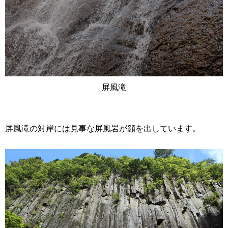
屏風滝
屏風滝の対岸には見事な屏風岩が顔を出しています。