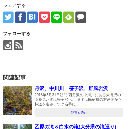
シェアする
フォローする
関連記事
丹沢、中川川 笹子沢、屏風岩沢
2018年3月31日訪問 西丹沢の中川川にある大滝沢の
滝を見た後は笹子沢へ。 まずは民宿横の右岸側から
林道を進み、すぐ右手に...
記事を読む
乙原の滝＆白水の滝(大分県の滝巡り)