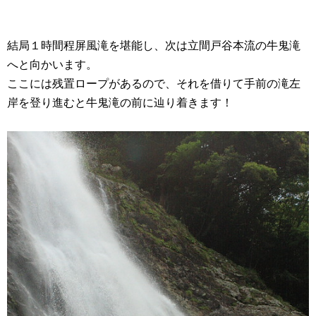
結局１時間程屏風滝を堪能し、次は立間戸谷本流の牛鬼滝
へと向かいます。
ここには残置ロープがあるので、それを借りて手前の滝左
岸を登り進むと牛鬼滝の前に辿り着きます！