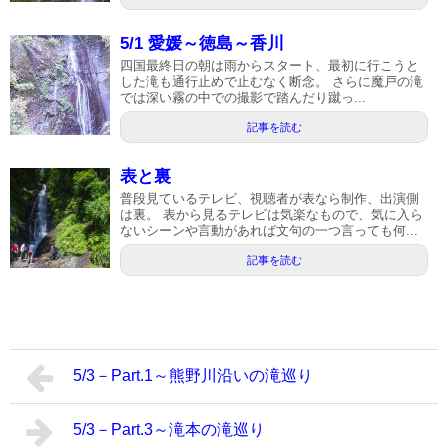
5/1 愛媛～徳島～香川
四国最終日の朝は雨からスタート、最初に行こうと
した滝も通行止めで止むなく断念。 さらに魔戸の滝
では深い霧の中での撮影で踏んだり蹴っ...
記事を読む
表と裏
普段見ているテレビ、視聴者が表なら制作、出演側
は裏。 表から見るテレビは気楽なもので、気に入ら
ないシーンや言動があれば文句の一つ言っても何...
記事を読む
5/3－Part.1～熊野川沿いの滝巡り
5/3－Part.3～滝本の滝巡り