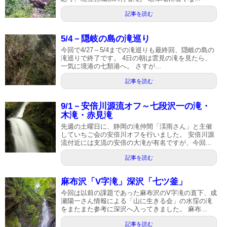
記事を読む
5/4－隠岐の島の滝巡り
今回で4/27～5/4までの滝巡りも最終回、隠岐の島の
滝巡りで終了です。 4日の朝は雲見の滝を見たら、
一気に境港の七類港へ。 さすが...
記事を読む
9/1－安倍川源流オフ～七段沢一の滝・
木滝・赤見滝
先週の土曜日に、静岡の滝仲間「渓雨さん」と主催
していちご会の安倍川オフを行いました。 安倍川源
流付近には支流の安倍の大滝が有名ですが、今回...
記事を読む
麻布沢「V字滝」深沢「七ツ釜」
今回は以前の課題であった麻布沢のV字滝の直下、成
瀬陽一さん情報による「山に生きる会」の水窪の滝
をまたまた参考に深沢へ入ってきました。 麻布...
記事を読む