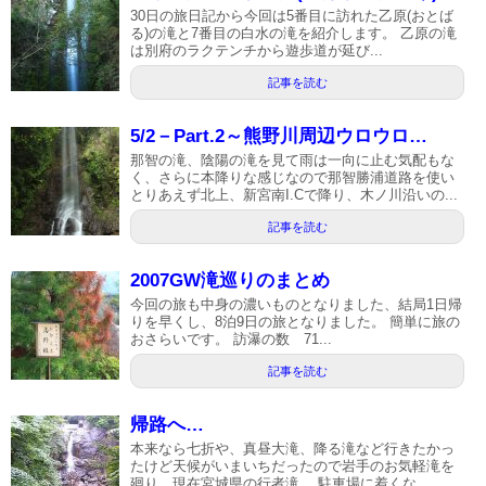
30日の旅日記から今回は5番目に訪れた乙原(おとば
る)の滝と7番目の白水の滝を紹介します。 乙原の滝
は別府のラクテンチから遊歩道が延び...
記事を読む
5/2－Part.2～熊野川周辺ウロウロ…
那智の滝、陰陽の滝を見て雨は一向に止む気配もな
く、さらに本降りな感じなので那智勝浦道路を使い
とりあえず北上、新宮南I.Cで降り、木ノ川沿いの...
記事を読む
2007GW滝巡りのまとめ
今回の旅も中身の濃いものとなりました、結局1日帰
りを早くし、8泊9日の旅となりました。 簡単に旅の
おさらいです。 訪瀑の数 71...
記事を読む
帰路へ…
本来なら七折や、真昼大滝、降る滝など行きたかっ
たけど天候がいまいちだったので岩手のお気軽滝を
廻り、現在宮城県の行者滝。 駐車場に着くな...