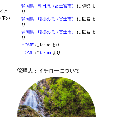
静岡県－朝日滝（富士宮市）
に
伊勢
よ
ると
り
崖下の
静岡県－猿棚の滝（富士市）
に
匿名
よ
り
静岡県－猿棚の滝（富士市）
に
匿名
よ
り
HOME
に
ichiro
より
HOME
に
takimi
より
管理人：イチローについて