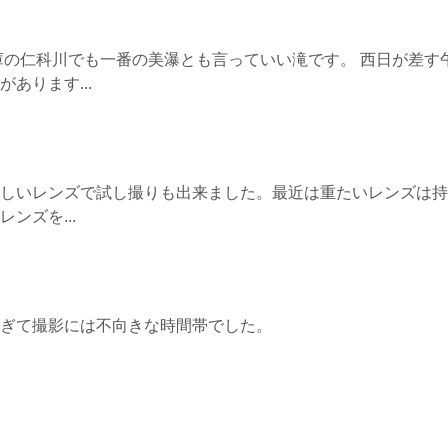
庫の仁科川でも一番の美瀑とも言っていい滝です。 西日が差す
あります...
しいレンズで試し撮りも出来ました。最近は重たいレンズは持
ンズを...
ぎて撮影には不向きな時間帯でした。