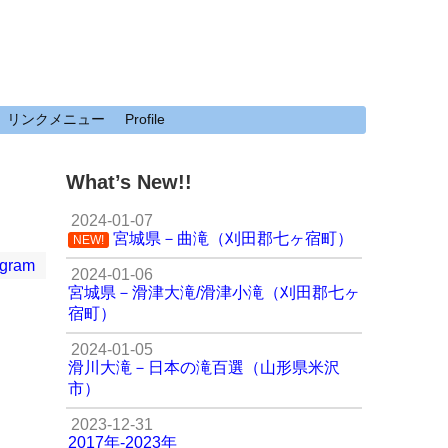
リンクメニュー
Profile
What’s New!!
2024-01-07
宮城県－曲滝（刈田郡七ヶ宿町）
NEW!
agram
2024-01-06
宮城県－滑津大滝/滑津小滝（刈田郡七ヶ
宿町）
2024-01-05
滑川大滝－日本の滝百選（山形県米沢
市）
2023-12-31
2017年-2023年