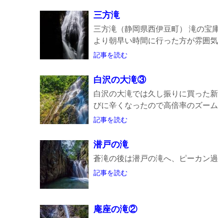
三方滝
三方滝（静岡県西伊豆町） 滝の宝
より朝早い時間に行った方が雰囲気が
記事を読む
白沢の大滝③
白沢の大滝では久し振りに買った新
びに辛くなったので高倍率のズームレ
記事を読む
潜戸の滝
蒼滝の後は潜戸の滝へ、ピーカン過
記事を読む
庵座の滝②