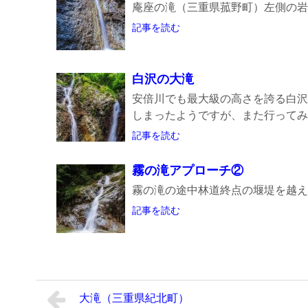
庵座の滝（三重県菰野町）左側の岩
記事を読む
白沢の大滝
安倍川でも最大級の高さを誇る白沢
しまったようですが、また行ってみた
記事を読む
霧の滝アプローチ②
霧の滝の途中林道終点の堰堤を越え
記事を読む
大滝（三重県紀北町）