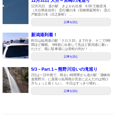
12月31日 大分～宮崎の滝巡り
12月31日 道の駅 きよかわ出発 6:00 ①観音滝
（大分県佐伯市） ②行縢の滝（宮崎県延岡市） ③八
戸観音の滝（日之影町） ...
記事を読む
新潟港到着！
昨日は結局道の駅「クロス10」まで行き、そこで5時
間ほど睡眠。 6時前に出発して先ほど新潟港に着い
たけど、既に駐車場には長蛇の列が！ ...
記事を読む
5/3－Part.1～熊野川沿いの滝巡り
2日は一日中雨で、明るい時間帯から道の駅「瀞峡街
道熊野川」に居座り結局雨が完全に止んだのは明け
方ちょっと前くらい。 今日はすっきり晴れ...
記事を読む