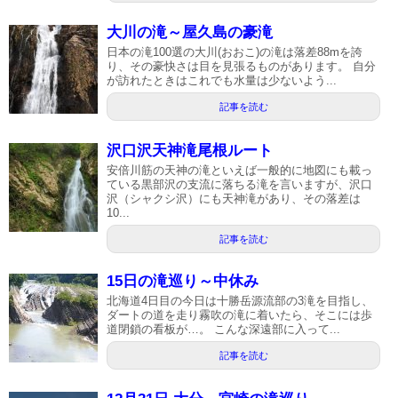
大川の滝～屋久島の豪滝
日本の滝100選の大川(おおこ)の滝は落差88mを誇
り、その豪快さは目を見張るものがあります。 自分
が訪れたときはこれでも水量は少ないよう...
記事を読む
沢口沢天神滝尾根ルート
安倍川筋の天神の滝といえば一般的に地図にも載っ
ている黒部沢の支流に落ちる滝を言いますが、沢口
沢（シャクシ沢）にも天神滝があり、その落差は
10...
記事を読む
15日の滝巡り～中休み
北海道4日目の今日は十勝岳源流部の3滝を目指し、
ダートの道を走り霧吹の滝に着いたら、そこには歩
道閉鎖の看板が…。 こんな深遠部に入って...
記事を読む