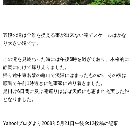
五段の滝は全景を捉える事が出来ない滝でスケールはかな
り大きい滝です。
この滝を見終わった時には午後6時を過ぎており、本格的に
静岡に向けて帰り走りました。
帰り途中東名阪の亀山で渋滞にはまったものの、その後は
順調で午前1時過ぎに無事家に辿り着きました。
足掛け6日間に及ぶ滝巡りはほぼ天候にも恵まれ充実した旅
となりました。
Yahoo!ブログより2008年5月21日午後 9:12投稿の記事