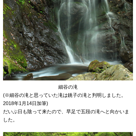
細谷の滝
(※細谷の滝と思っていた滝は銚子の滝と判明しました。
2018年1月14日加筆)
だいぶ日も陰って来たので、早足で五段の滝へと向かいま
した。