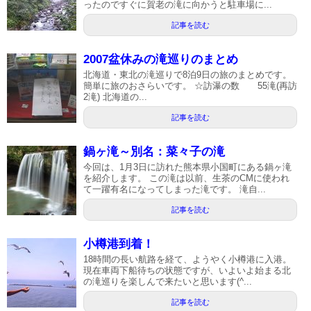
ったのですぐに賀老の滝に向かうと駐車場に...
記事を読む
2007盆休みの滝巡りのまとめ
北海道・東北の滝巡りで8泊9日の旅のまとめです。
簡単に旅のおさらいです。 ☆訪瀑の数 55滝(再訪
2滝) 北海道の...
記事を読む
鍋ヶ滝～別名：菜々子の滝
今回は、1月3日に訪れた熊本県小国町にある鍋ヶ滝
を紹介します。 この滝は以前、生茶のCMに使われ
て一躍有名になってしまった滝です。 滝自...
記事を読む
小樽港到着！
18時間の長い航路を経て、ようやく小樽港に入港。
現在車両下船待ちの状態ですが、いよいよ始まる北
の滝巡りを楽しんで来たいと思います(^...
記事を読む